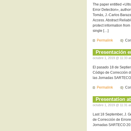
The paper entitled «Ultr
Error Detection», author
Tomás, J.-Carlos Baraza
Access. Abstract Reliab
protect information from
single […]
Permalink
Com
Presentación 
octubre 1, 2019 @ 11:33 a
El pasado 18 de Septiem
Código de Corrección de
las Jornadas SARTECO
Permalink
Com
Presentation 
octubre 1, 2019 @ 11:31 a
Last 18 September, J. G
de Corrección de Errore
Jornadas SARTECO 20