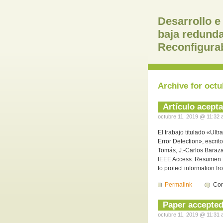
Desarrollo e
baja redund
Reconfigura
Archive for octu
Artículo acept
octubre 11, 2019 @ 11:32 
El trabajo titulado «Ult
Error Detection», escrit
Tomás, J.-Carlos Baraza
IEEE Access. Resumen R
to protect information f
Permalink
Com
Paper accepted
octubre 11, 2019 @ 11:31 