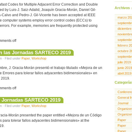
afast Codes for Multiple Adjacent Error Correction and Double
Archivos
ed by Luis-J. Saiz-Adalid, Joaquín Gracia-Morán, Daniel Gil-
-Calvo and Pedro-J. Gil-Vicente has been accepted at IEEE
marzo 20
le computer systems employ error control codes (ECCs) to
septiembr
 errors. For example, memories are frequently protected using
diciembre
noviembr
septiembr
ments off
febrero 2
octubre 2
en las Jornadas SARTECO 2019
septiembr
m · Filed under
Paper
,
Workshop
julio 2019
bre, J. Gracia-Morán presentó el trabajo titulado «Mejora de un
junio 2019
 Errores para tolerar fallos adyacentes bidimensionales» en
abril 2019
 2019.
Categoría
ments off
Conferen
General I
at Jornadas SARTECO 2019
Journal
m · Filed under
Paper
,
Workshop
Organizer
Organizer
racia-Morán presented the paper entitled «Mejora de un Código
Paper
s para tolerar fallos adyacentes bidimensionales» at the
19.
Paper
Paper