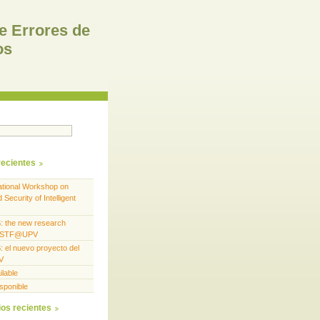
e Errores de
os
recientes
national Workshop on
 Security of Intelligent
 the new research
of STF@UPV
el nuevo proyecto del
V
ilable
isponible
os recientes